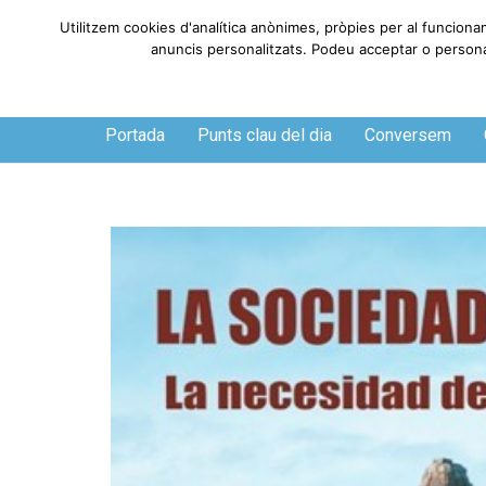
Utilitzem cookies d'analítica anònimes, pròpies per al funciona
anuncis personalitzats. Podeu acceptar o personali
Dijous, 6 de agosto de 2026
Portada
Punts clau del dia
Conversem