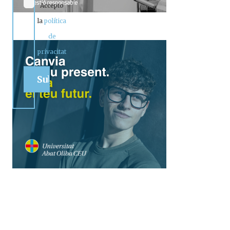
Accepto
la
política
de
privacitat