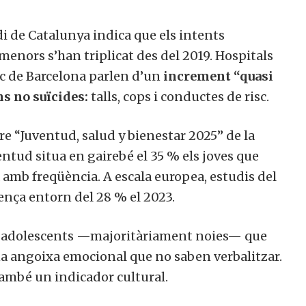
idi de Catalunya indica que els intents
 menors s’han triplicat des del 2019. Hospitals
ic de Barcelona parlen d’un
increment “quasi
s no suïcides:
talls, cops i conductes de risc.
e “Juventud, salud y bienestar 2025” de la
tud situa en gairebé el 35 % els joves que
 amb freqüència. A escala europea, estudis del
ença entorn del 28 % el 2023.
ls: adolescents —majoritàriament noies— que
una angoixa emocional que no saben verbalitzar.
també un indicador cultural.