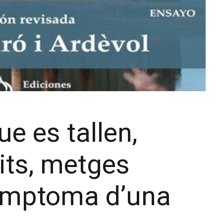
e es tallen,
its, metges
símptoma d’una