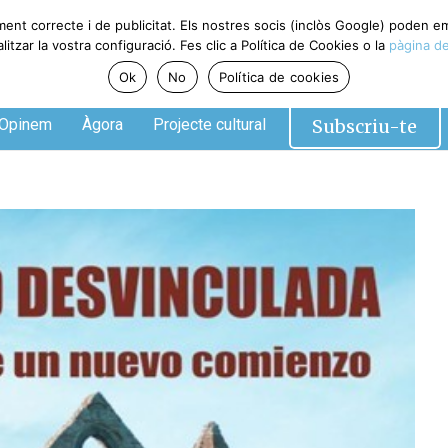
ment correcte i de publicitat. Els nostres socis (inclòs Google) poden 
tzar la vostra configuració. Fes clic a Política de Cookies o la
pàgina de
Ok
No
Política de cookies
Subscriu-te
Opinem
Àgora
Projecte cultural