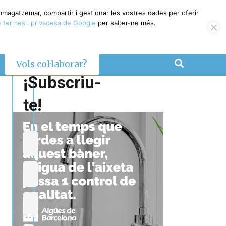
emmagatzemar, compartir i gestionar les vostres dades per oferir
 termes i privadesa de Google
per saber-ne més.
Vols col·laborar?
¡Subscriu-
te!