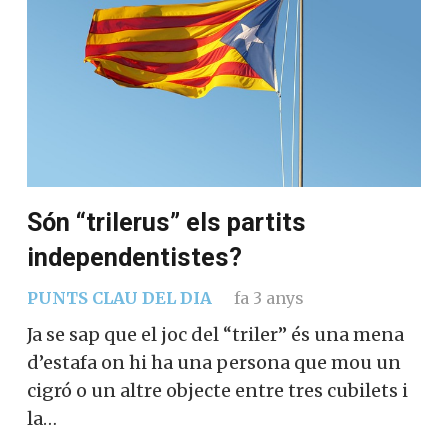
Són “trilerus” els partits
independentistes?
PUNTS CLAU DEL DIA
fa 3 anys
Ja se sap que el joc del “triler” és una mena
d’estafa on hi ha una persona que mou un
cigró o un altre objecte entre tres cubilets
i la…