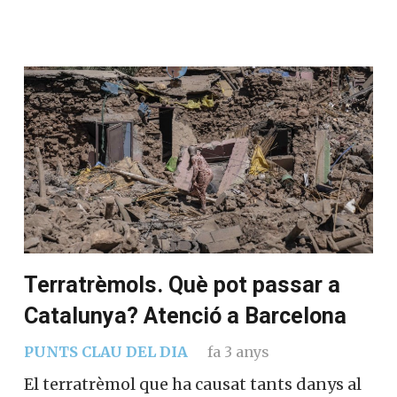
Terratrèmols. Què pot passar a
Catalunya? Atenció a Barcelona
PUNTS CLAU DEL DIA
fa 3 anys
El terratrèmol que ha causat tants danys
al Marroc , del 8 de setembre amb un
epicentre a 60 km de Marràqueix, mereix