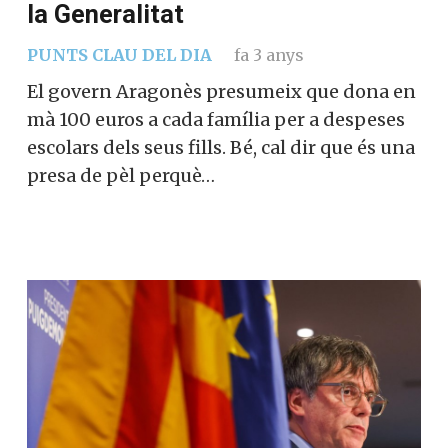
comunitat.
PUNTS CLAU DEL DIA
fa 3 anys
El govern Aragonès presumeix que dona
en mà 100 euros a cada família per a
Si, vull col·laborar activament
despeses escolars dels seus fills. Bé, cal dir
que és una presa de pèl perquè…
No, però vull rebre el butlletí