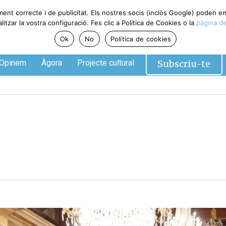
ment correcte i de publicitat. Els nostres socis (inclòs Google) poden 
tzar la vostra configuració. Fes clic a Política de Cookies o la
pàgina de
Ok
No
Política de cookies
Subscriu-te
Opinem
Àgora
Projecte cultural