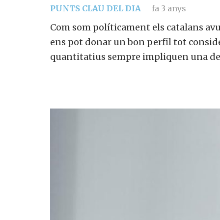
PUNTS CLAU DEL DIA
fa 3 anys
Com som políticament els catalans avui
ens pot donar un bon perfil tot consid
quantitatius sempre impliquen una det