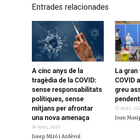
Entrades relacionades
A cinc anys de la
La gran t
tragèdia de la COVID:
COVID a 
sense responsabilitats
greu as
polítiques, sense
pendent
mitjans per afrontar
13 març, 202
una nova amenaça
Joan Masip
14 març, 2025
Josep Miró i Ardèvol