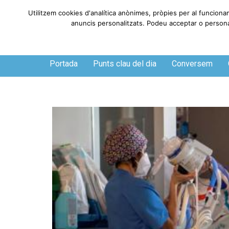
Utilitzem cookies d'analítica anònimes, pròpies per al funcionam
anuncis personalitzats. Podeu acceptar o personalit
Dissabte, 8 de agosto de 2026
Portada
Punts clau del dia
Conversem
O