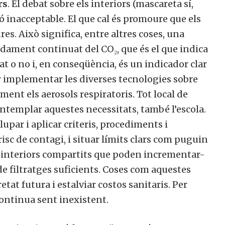
s
. El debat sobre els interiors (mascareta sí,
 inacceptable. El que cal és promoure que els
s. Això significa, entre altres coses, una
idament continuat del CO₂, que és el que indica
sat o no i, en conseqüència, és un indicador clar
 implementar les diverses tecnologies sobre
ment els aerosols respiratoris. Tot local de
templar aquestes necessitats, també l’escola.
par i aplicar criteris, procediments i
isc de contagi, i situar límits clars com puguin
interiors compartits que poden incrementar-
col·laborar a Converses a Cata
e filtratges suficients. Coses com aquestes
at futura i estalviar costos sanitaris. Per
ontinua sent inexistent.
Et convidem a participar i ser un