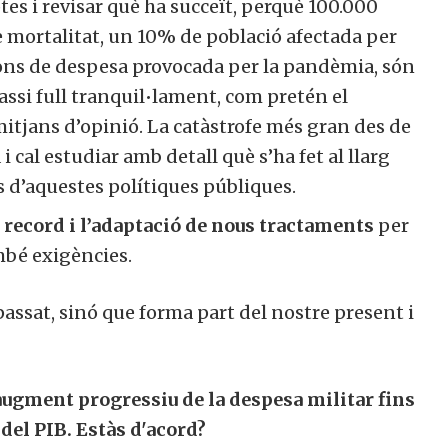
es i revisar què ha succeït, perquè 100.000
membre actiu de la nostra comunitat.
e mortalitat, un 10% de població afectada per
ons de despesa provocada per la pandèmia, són
ssi full tranquil•lament, com pretén el
itjans d’opinió. La catàstrofe més gran des de
ull col·laborar
No, però vull re
ctivament
butlletí
 cal estudiar amb detall què s’ha fet al llarg
 d’aquestes polítiques públiques.
record i l’adaptació de nous tractaments
per
mbé exigències.
ssat, sinó que forma part del nostre present i
ugment progressiu de la despesa militar fins
del PIB. Estàs d'acord?