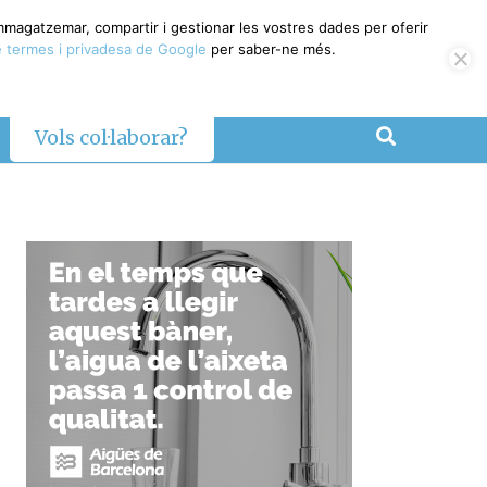
magatzemar, compartir i gestionar les vostres dades per oferir
termes i privadesa de Google
per saber-ne més.
Vols col·laborar?