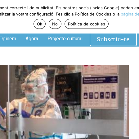
ent correcte i de publicitat. Els nostres socis (inclòs Google) poden em
zar la vostra configuració. Fes clic a Política de Cookies o la
pàgina de 
Ok
No
Política de cookies
Subscriu-te
pinem
Àgora
Projecte cultural