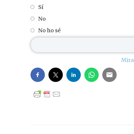
Sí
No
No ho sé
Mira 