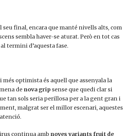
 seu final, encara que manté nivells alts, com
scens sembla haver-se aturat. Però en tot cas
l termini d’aquesta fase.
i més optimista és aquell que assenyala la
 mena de
nova grip
sense que quedi clar si
ue tan sols seria perillosa per a la gent gran i
ent, malgrat ser el millor escenari, aquestes
tenció.
virus continua amb
noves variants fruit de