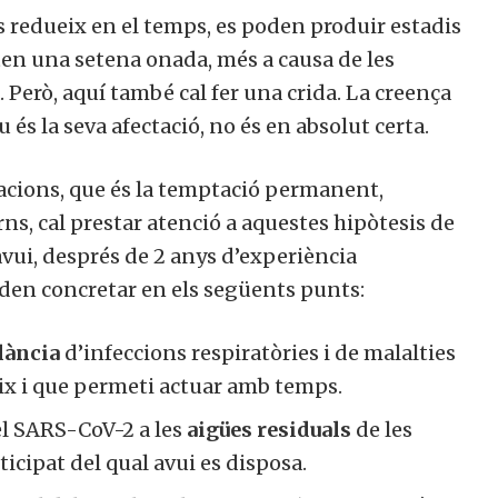
s redueix en el temps, es poden produir estadis
en una setena onada, més a causa de les
 Però, aquí també cal fer una crida. La creença
 la seva afectació, no és en absolut certa.
acions, que és la temptació permanent,
ns, cal prestar atenció a aquestes hipòtesis de
ui, després de 2 anys d’experiència
den concretar en els següents punts:
ància
d’infeccions respiratòries i de malalties
ix i que permeti actuar amb temps.
l SARS-CoV-2 a les
aigües residuals
de les
icipat del qual avui es disposa.