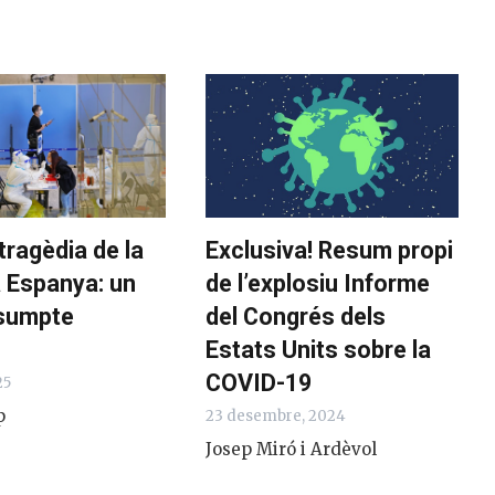
ragèdia de la
Exclusiva! Resum propi
Espanya: un
de l’explosiu Informe
sumpte
del Congrés dels
Estats Units sobre la
COVID-19
5
23 desembre, 2024
Josep Miró i Ardèvol