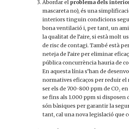
Abordar el
problema dels interior
mascareta no), és una simplificació
interiors tinguin condicions segure
bona ventilació i, per tant, un am
la qualitat de l’aire, si està molt u
de risc de contagi. També està per
neteja de l’aire per eliminar eficaç
pública concurrència hauria de con
En aquesta línia s’han de desenvolu
normatives eficaços per reduir el r
ser els de 700-800 ppm de CO₂ en 
Vols 
se fins als 1.000 ppm si disposen d
són bàsiques per garantir la seguret
tant, cal una nova legislació que c