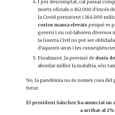
I per descomptat, cal passar compt
morts oficials o 162.000 d’excés d
la Covid persistent i 184.000 mili
costos massa elevats
perquè es pa
govern i on col•laboren diversos m
Si, v
a
la Guerra Civil no pot ser oblidada i
d’aquests anys i les conseqüències
Finalment, la previsió de
dosis de 
abordar millor la malaltia, són ta
No, la pandèmia no és només cosa del pa
futur.
El president Sánchez ha anunciat un a
a arribar al 2% 