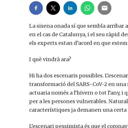
La sisena onada sí que sembla arribar al
en el cas de Catalunya, i el seu ràpid de
els experts estan d’acord en que estem a
I què vindrà ara?
Hi ha dos escenaris possibles. L’escenar
transformació del SARS-CoV-2 en una
actuaria només a l’hivern o tot l’any, i q
per a les persones vulnerables. Naturalm
característiques ja demanen una certa a
L’escenari pessimista és que el corona