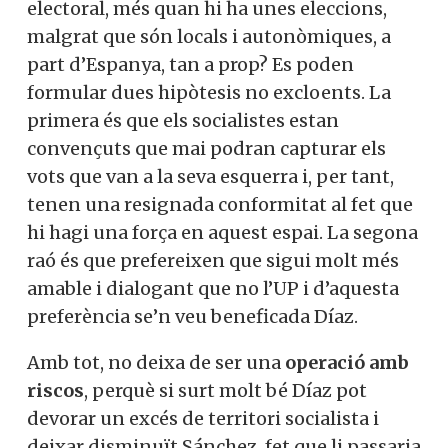
electoral, més quan hi ha unes eleccions,
malgrat que són locals i autonòmiques, a
part d’Espanya, tan a prop? Es poden
formular dues hipòtesis no excloents. La
primera és que els socialistes estan
convençuts que mai podran capturar els
vots que van a la seva esquerra i, per tant,
tenen una resignada conformitat al fet que
hi hagi una força en aquest espai. La segona
raó és que prefereixen que sigui molt més
amable i dialogant que no l’UP i d’aquesta
preferència se’n veu beneficada Díaz.
Amb tot, no deixa de ser una
operació amb
riscos
, perquè si surt molt bé Díaz pot
devorar un excés de territori socialista i
deixar disminuït Sánchez, fet que li passaria