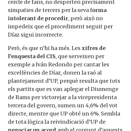
cercle de fans, no desperten precisament
simpaties de tercers per la seva f
orma
intolerant de procedir
, però això no
impedeix que el procediment seguit per
Díaz sigui incorrecte.
Però, és que n’hi ha més. Les
xifres de
l’enquesta del CIS
, que serveixen per
exemple a Iván Redondo per cantar les
excel·lències de Díaz, donen la raó al
plantejament d’UP, perquè resulta que tots
els partits que es van aplegar el Diumenge
de Rams per victorejar a la vicepresidenta
tercera del govern, sumen un 4,6% del vot
directe, mentre que UP obté un 6%. Sembla
de tota lògica la reivindicació d’UP de
negociar un acord
amb el conjunt d’aquests