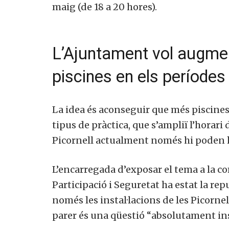
maig (de 18 a 20 hores).
L’Ajuntament vol augmen
piscines en els períodes
La idea és aconseguir que més piscines
tipus de pràctica, que s’ampliï l’horari 
Picornell actualment només hi poden h
L’encarregada d’exposar el tema a la co
Participació i Seguretat ha estat la re
només les instal·lacions de les Picornel
parer és una qüestió “absolutament ins