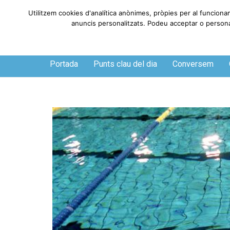
Utilitzem cookies d'analítica anònimes, pròpies per al funciona
anuncis personalitzats. Podeu acceptar o personali
Dissabte, 8 de agosto de 2026
Portada
Punts clau del dia
Conversem