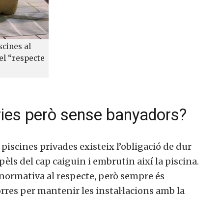
scines al
el “respecte
ries però sense banyadors?
 piscines privades existeix l’obligació de dur
èls del cap caiguin i embrutin així la piscina.
p normativa al respecte, però sempre és
res per mantenir les instal·lacions amb la