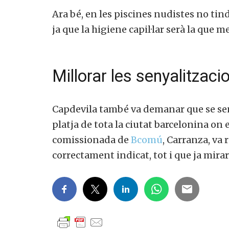
Ara bé, en les piscines nudistes no tin
ja que la higiene capil·lar serà la que 
Millorar les senyalitzac
Capdevila també va demanar que se senya
platja de tota la ciutat barcelonina on e
comissionada de
Bcomú
, Carranza, va
correctament indicat, tot i que ja mirar