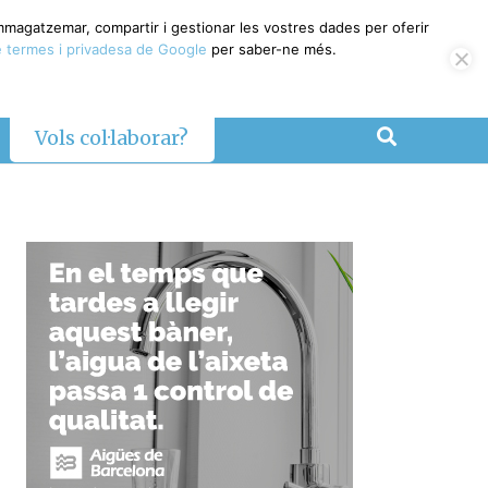
emmagatzemar, compartir i gestionar les vostres dades per oferir
 termes i privadesa de Google
per saber-ne més.
Vols col·laborar?