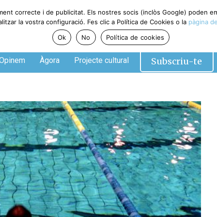
ment correcte i de publicitat. Els nostres socis (inclòs Google) poden 
tzar la vostra configuració. Fes clic a Política de Cookies o la
pàgina de
Ok
No
Política de cookies
Subscriu-te
Opinem
Àgora
Projecte cultural