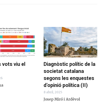
 vots viu el
Diagnòstic polític de la
societat catalana
segons les enquestes
26
d’opinió política (II)
xa
8 abril, 2025
Josep Miró i Ardèvol