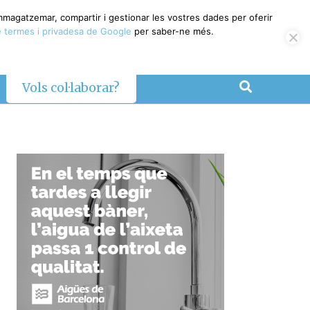
emmagatzemar, compartir i gestionar les vostres dades per oferir
 termes i privadesa de Google
per saber-ne més.
Vols col·laborar?