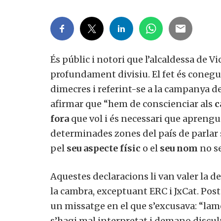
És públic i notori que l’alcaldessa de
profundament divisiu. El fet és conegut
dimecres i referint-se a la campanya de
afirmar que “hem de conscienciar als
c
fora
que vol i és necessari que aprengui
determinades zones del país de parlar
pel
seu aspecte físic
o el
seu nom
no se
Aquestes declaracions li van valer la d
la cambra, exceptuant ERC i JxCat. Pos
un missatge en el que s’excusava: “la
s’hagi mal interpretat i demano disculp