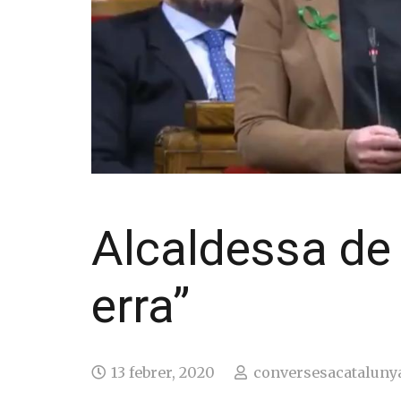
Alcaldessa de 
erra”
13 febrer, 2020
conversesacataluny