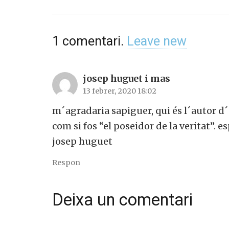
1
comentari
.
Leave new
josep huguet i mas
13 febrer, 2020 18:02
m´agradaria sapiguer, qui és l´autor 
com si fos “el poseidor de la veritat”. 
josep huguet
Respon
Deixa un comentari