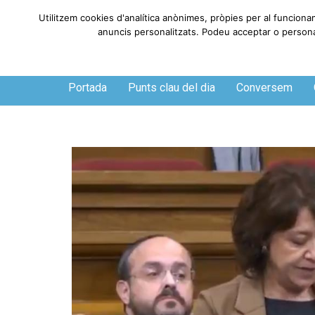
Utilitzem cookies d'analítica anònimes, pròpies per al funciona
anuncis personalitzats. Podeu acceptar o personali
Dijous, 6 de agosto de 2026
Portada
Punts clau del dia
Conversem