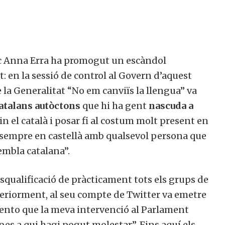
 Vic Anna Erra ha promogut un escàndol
: en la sessió de control al Govern d’aquest
 la Generalitat “No em canviïs la llengua” va
atalans autòctons
que hi ha gent
nascuda a
n el català i posar fi al costum molt present en
 sempre en castellà amb qualsevol persona que
mbla catalana”.
esqualificació de pràcticament tots els grups de
teriorment, al seu compte de Twitter va emetre
mento que la meva intervenció al Parlament
es a qui hagi pogut molestar”. Fins aquí els