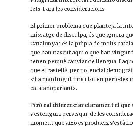
fets. I ara les consideracions.
El primer problema que planteja la inter
missatge de disculpa, és que ignora q
Catalunya
i és la pròpia de molts cata
que han nascut aquí o que han vingut f
tenen perquè canviar de llengua. I aqu
que el castellà, per potencial demogràf
s’ha mantingut fins i tot en períodes mo
catalanoparlants.
Però
cal diferenciar clarament el que 
s’estengui i pervisqui, de les considera
moment que això es produeix s’està inc