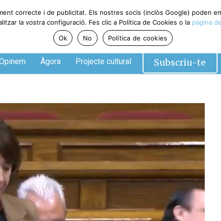
ment correcte i de publicitat. Els nostres socis (inclòs Google) poden 
tzar la vostra configuració. Fes clic a Política de Cookies o la
pàgina de
Ok
No
Política de cookies
Subscriu-te
Opinem
Àgora
Projecte cultural