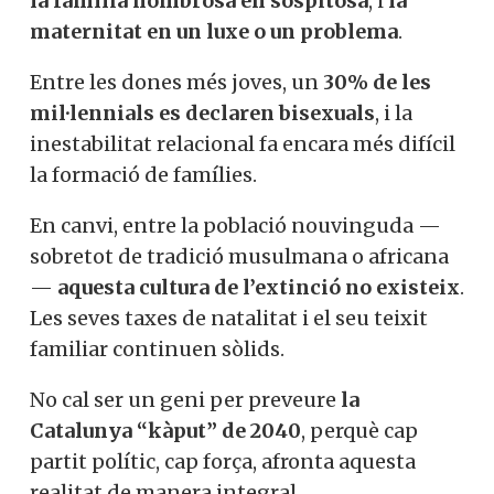
la família nombrosa en sospitosa
, i
la
maternitat en un luxe o un problema
.
Entre les dones més joves, un
30% de les
mil·lennials es declaren bisexuals
, i la
inestabilitat relacional fa encara més difícil
la formació de famílies.
En canvi, entre la població nouvinguda —
sobretot de tradició musulmana o africana
—
aquesta cultura de l’extinció no existeix
.
Les seves taxes de natalitat i el seu teixit
familiar continuen sòlids.
No cal ser un geni per preveure
la
Catalunya “kàput” de 2040
, perquè cap
partit polític, cap força, afronta aquesta
realitat de manera integral.