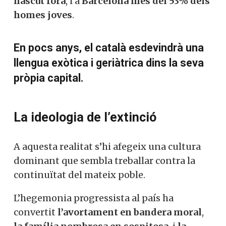
nascut fora
, i a
Barcelona més del 53% dels
homes joves
.
En pocs anys, el català esdevindrà una
llengua exòtica i geriàtrica dins la seva
pròpia capital.
La ideologia de l’extinció
A aquesta realitat s’hi afegeix una cultura
dominant que sembla treballar contra la
continuïtat del mateix poble.
L’hegemonia progressista al país ha
convertit
l’avortament en bandera moral
,