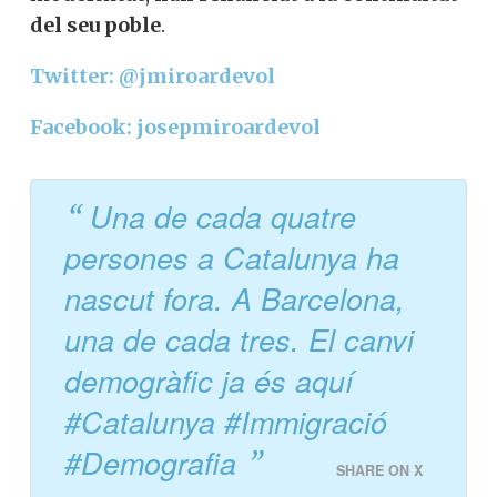
del seu poble
.
Twitter: @jmiroardevol
Facebook: josepmiroardevol
Una de cada quatre
persones a Catalunya ha
nascut fora. A Barcelona,
una de cada tres. El canvi
demogràfic ja és aquí
#Catalunya #Immigració
#Demografia
SHARE ON X