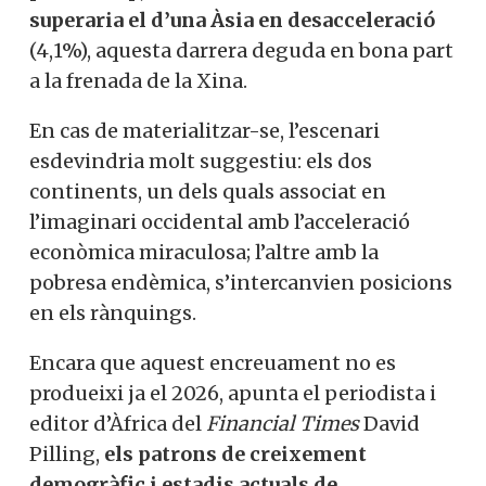
superaria el d’una Àsia en desacceleració
(4,1%), aquesta darrera deguda en bona part
a la frenada de la Xina.
En cas de materialitzar-se, l’escenari
esdevindria molt suggestiu: els dos
continents, un dels quals associat en
l’imaginari occidental amb l’acceleració
econòmica miraculosa; l’altre amb la
pobresa endèmica, s’intercanvien posicions
en els rànquings.
Encara que aquest encreuament no es
produeixi ja el 2026, apunta el periodista i
editor d’Àfrica del
Financial Times
David
Pilling,
els patrons de creixement
demogràfic i estadis actuals de