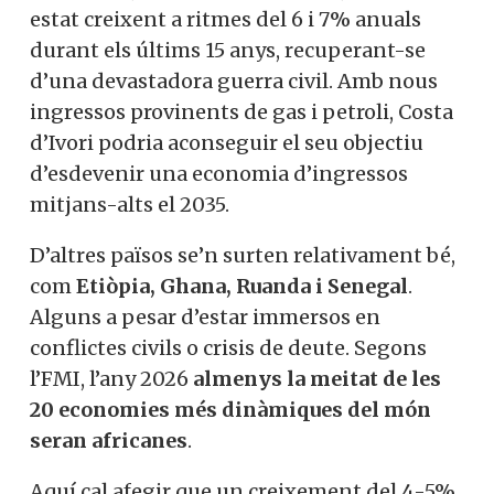
estat creixent a ritmes del 6 i 7% anuals
durant els últims 15 anys, recuperant-se
d’una devastadora guerra civil. Amb nous
ingressos provinents de gas i petroli, Costa
d’Ivori podria aconseguir el seu objectiu
d’esdevenir una economia d’ingressos
mitjans-alts el 2035.
D’altres països se’n surten relativament bé,
com
Etiòpia, Ghana, Ruanda i Senegal
.
Alguns a pesar d’estar immersos en
conflictes civils o crisis de deute. Segons
l’FMI, l’any 2026
almenys la meitat de les
20 economies més dinàmiques del món
seran africanes
.
Aquí cal afegir que un creixement del 4-5%