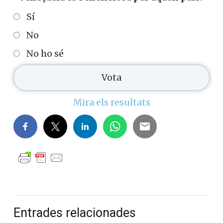
Sí
No
No ho sé
Mira els resultats
Entrades relacionades