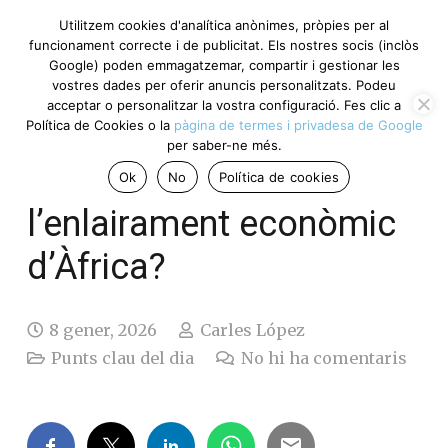
Utilitzem cookies d'analítica anònimes, pròpies per al
funcionament correcte i de publicitat. Els nostres socis (inclòs
Google) poden emmagatzemar, compartir i gestionar les
vostres dades per oferir anuncis personalitzats. Podeu
acceptar o personalitzar la vostra configuració. Fes clic a
Política de Cookies o la
pàgina de termes i privadesa de Google
per saber-ne més.
2026: l’any de
Ok
No
Política de cookies
l’enlairament econòmic
d’Àfrica?
8 gener, 2026
Carles López
Punts clau del dia
No hi ha comentaris