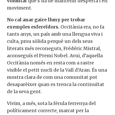
voluntat
que s’ha de mantenir desperta i en
moviment.
No cal anar gaire lluny per trobar
exemples esfereïdors.
Occitània era, no fa
tants anys, un país amb una llengua viva i
culta, prou sòlida perquè un dels seus
literats més reconeguts, Frédéric Mistral,
aconseguís el Premi Nobel. Avui, d’aquella
Occitània només en resta com a rastre
visible el petit nucli de la Vall d’Aran. És una
mostra clara de com una comunitat pot
desaparèixer quan es trenca la continuïtat
de la seva gent.
Vivim, a més, sota la fèrula ferrenya del
políticament correcte, marcat per la