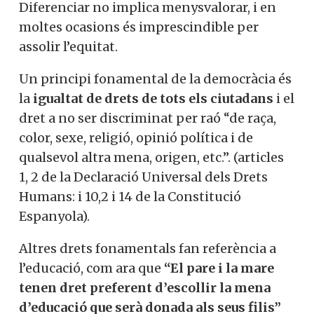
atenció especifica en igualtat
d’oportunitats. Diferenciar no implica
menysvalorar, i en moltes ocasions és
imprescindible per assolir l’equitat.
Un principi fonamental de la democràcia
és la
igualtat de drets de tots els
ciutadans
i el dret a no ser discriminat per
raó “de raça, color, sexe, religió, opinió
política i de qualsevol altra mena, origen,
etc.”. (articles 1, 2 de la Declaració
Universal dels Drets Humans: i 10,2 i 14 de
la Constitució Espanyola).
Altres drets fonamentals fan referència a
Vols col·laborar a
l’educació, com ara que
“El pare i la mare
Converses a Catalunya?
tenen dret preferent d’escollir la mena