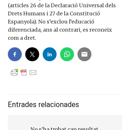
d’educació que serà donada als seus filis”
(articles 26 de la Declaració Universal dels
Drets Humans i 27 de la Constitució
Et convidem a participar i
Espanyola). No s’exclou l’educació
ser un
diferenciada, ans al contrari, es reconeix
membre actiu de la nostra
com a dret.
comunitat.
Si, vull col·laborar activament
No, però vull rebre el butlletí
Entrades relacionades