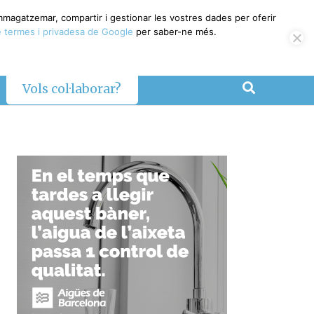
emmagatzemar, compartir i gestionar les vostres dades per oferir
 termes i privadesa de Google
per saber-ne més.
Vols col·laborar?