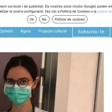
ment correcte i de publicitat. Els nostres socis (inclòs Google) poden 
tzar la vostra configuració. Fes clic a Política de Cookies o la
pàgina de
Ok
No
Política de cookies
Subscriu-te
Opinem
Àgora
Projecte cultural