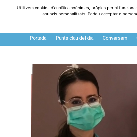
Utilitzem cookies d'analítica anònimes, pròpies per al funciona
anuncis personalitzats. Podeu acceptar o personali
Dissabte, 8 de agosto de 2026
Portada
Punts clau del dia
Conversem