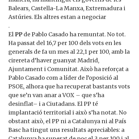
Balears, Castella-La Manxa, Extremadura i
Astúries. Els altres estan a negociar
.
El
PP
de Pablo Casado ha remuntat. No tot.
Ha passat del 16,7 per 100 dels vots en les
generals de fa un mes al 22,1 per 100, amb la
cirereta d’haver guanyat Madrid,
Ajuntament i Comunitat. Això ha reforçat a
Pablo Casado com a líder de l’oposició al
PSOE, alhora que ha recuperat bastants vots
que se’n van anar a VOX – que s’ha
desinflat– i a Ciutadans. El PP té
implantació territorial i això s’ha notat. No
obstant això, el PP ni a Catalunya ni al País
Basc ha tingut uns resultats apreciables: a
Catalunya ha superat de poc el 3 per 100 i al