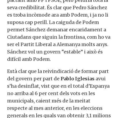
pactant amb PP i PSOE, però perdria tota la
seva credibilitat. És clar que Pedro Sánchez
es troba incòmode ara amb Podem, i ja no li
suposa cap perill. La caiguda de Podem
permet Sánchez demanar encaridament a
Ciutadans que siguin la frontissa, com ho va
ser el Partit Liberal a Alemanya molts anys.
Sánchez vol un govern “estable” i això és
difícil amb Podem.
Està clar que la reivindicació de formar part
del govern per part de
Pablo Iglesias
avui
s’ha desinflat, vist que en el total d’Espanya
no arriba al 6 per cent dels vots en les
municipals, caient més de la meitat
respecte al mes anterior, en les eleccions
generals en les quals van obtenir 3,1 milions