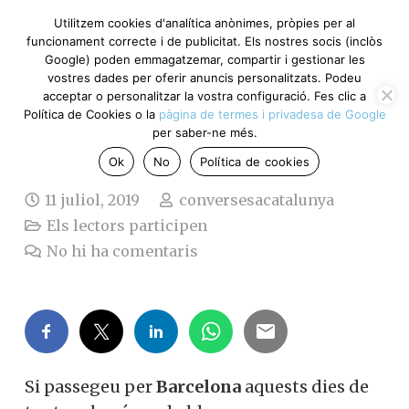
Utilitzem cookies d'analítica anònimes, pròpies per al
funcionament correcte i de publicitat. Els nostres socis (inclòs
Google) poden emmagatzemar, compartir i gestionar les
vostres dades per oferir anuncis personalitzats. Podeu
La neteja de Barcelona
acceptar o personalitzar la vostra configuració. Fes clic a
Política de Cookies o la
pàgina de termes i privadesa de Google
(Magda Castellví)
per saber-ne més.
Ok
No
Política de cookies
11 juliol, 2019
conversesacatalunya
Els lectors participen
No hi ha comentaris
Si passegeu per
Barcelona
aquests dies de