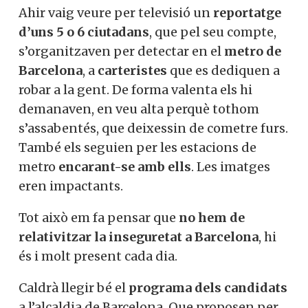
Ahir vaig veure per televisió un
reportatge
d’uns 5 o 6 ciutadans
, que pel seu compte,
s’organitzaven per detectar en el
metro de
Barcelona
, a
carteristes
que es dediquen a
robar a la gent. De forma valenta els hi
demanaven, en veu alta perquè tothom
s’assabentés, que deixessin de cometre furs.
També els seguien per les estacions de
metro
encarant-se amb ells
. Les imatges
eren impactants.
Tot això em fa pensar que
no hem de
relativitzar la inseguretat a Barcelona
, hi
és i molt present cada dia.
Caldrà llegir bé el
programa dels candidats
a l’alcaldia de Barcelona. Que proposen per