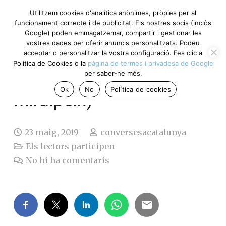
Utilitzem cookies d'analítica anònimes, pròpies per al
funcionament correcte i de publicitat. Els nostres socis (inclòs
Google) poden emmagatzemar, compartir i gestionar les
vostres dades per oferir anuncis personalitzats. Podeu
La inseguretat a
acceptar o personalitzar la vostra configuració. Fes clic a
Política de Cookies o la
pàgina de termes i privadesa de Google
Barcelona (Encarnació
per saber-ne més.
Ok
No
Política de cookies
Miralpeix)
23 maig, 2019
conversesacatalunya
Els lectors participen
No hi ha comentaris