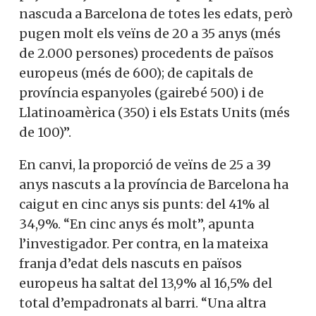
nascuda a Barcelona de totes les edats, però
pugen molt els veïns de 20 a 35 anys (més
de 2.000 persones) procedents de països
europeus (més de 600); de capitals de
província espanyoles (gairebé 500) i de
Llatinoamèrica (350) i els Estats Units (més
de 100)”.
En canvi, la proporció de veïns de 25 a 39
anys nascuts a la província de Barcelona ha
caigut en cinc anys sis punts: del 41% al
34,9%. “En cinc anys és molt”, apunta
l’investigador. Per contra, en la mateixa
franja d’edat dels nascuts en països
europeus ha saltat del 13,9% al 16,5% del
total d’empadronats al barri. “Una altra