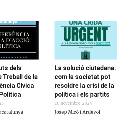
uts dels
La solució ciutadana:
 Treball de la
com la societat pot
ència Cívica
resoldre la crisi de la
Política
política i els partits
25
20 novembre, 2024
acatalunya
Josep Miró i Ardèvol