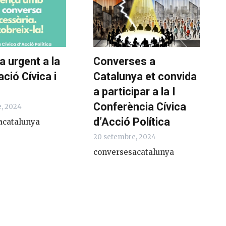
a urgent a la
Converses a
ació Cívica i
Catalunya et convida
a participar a la I
Conferència Cívica
, 2024
d’Acció Política
acatalunya
20 setembre, 2024
conversesacatalunya