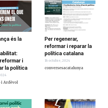
nça és la
Per regenerar,
reformar i reparar la
bilitat:
política catalana
 reformar i
16 octubre, 2024
r la política
conversesacatalunya
 2024
 i Ardèvol