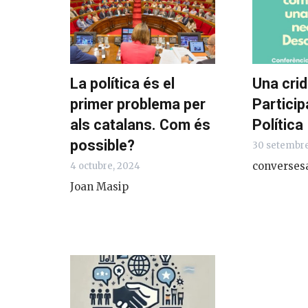
La política és el
Una crid
primer problema per
Particip
als catalans. Com és
Política
possible?
30 setembre
converses
4 octubre, 2024
Joan Masip