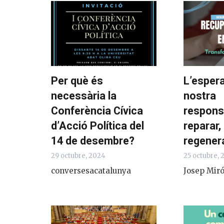
Per què és
L’espera
necessària la
nostra
Conferència Cívica
responsa
d’Acció Política del
reparar,
14 de desembre?
regenera
29 octubre, 2024
25 octubre,
conversesacatalunya
Josep Miró