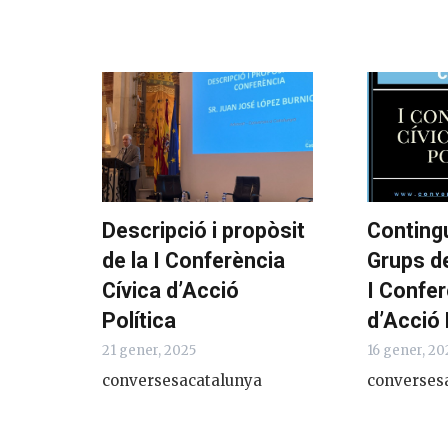
Descripció i propòsit
Conting
de la I Conferència
Grups de
Cívica d’Acció
I Confer
Política
d’Acció 
21 gener, 2025
16 gener, 20
conversesacatalunya
converses