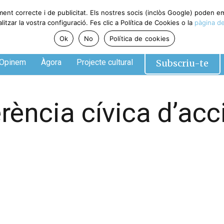
ment correcte i de publicitat. Els nostres socis (inclòs Google) poden 
tzar la vostra configuració. Fes clic a Política de Cookies o la
pàgina de
Ok
No
Política de cookies
Subscriu-te
Opinem
Àgora
Projecte cultural
rència cívica d’acci