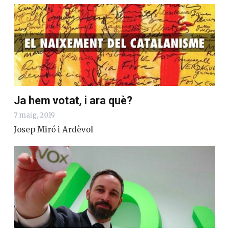
Ja hem votat, i ara què?
7 maig, 2019
Josep Miró i Ardèvol