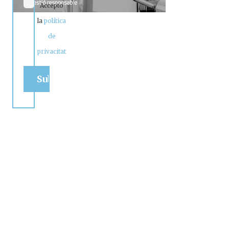
Accepto
la
política
de
privacitat