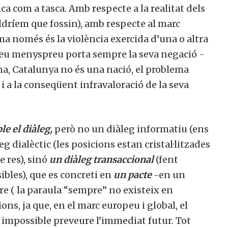
ica com a tasca.
Amb respecte a la realitat dels
ldríem que fossin), amb respecte al marc
ma només és la violència exercida d’una o altra
l seu menyspreu porta sempre la seva negació -
ma, Catalunya no és una nació, el problema
, i a la conseqüent infravaloració de la seva
le el diàleg,
però no un diàleg informatiu (ens
g dialèctic (les posicions estan cristal·litzades
 res), sinó
un diàleg transaccional
(fent
bles), que es concreti en
un pacte
-en un
e ( la paraula “sempre” no existeix en
ons, ja que, en el marc europeu i global, el
ta impossible preveure l’immediat futur.
Tot