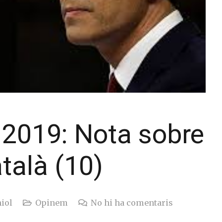
 2019: Nota sobre
talà (10)
iol
Opinem
No hi ha comentaris