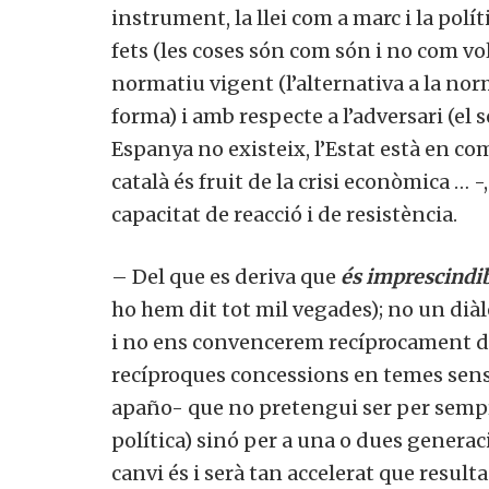
instrument, la llei com a marc i la polít
fets (les coses són com són i no com vo
normatiu vigent (l’alternativa a la nor
forma) i amb respecte a l’adversari (e
Espanya no existeix, l’Estat està en co
català és fruit de la crisi econòmica … -
capacitat de reacció i de resistència.
– Del que es deriva que
és imprescindib
ho hem dit tot mil vegades);
no un diàle
i no ens convencerem recíprocament de
recíproques concessions en temes sensi
apaño- que no pretengui ser per sempr
política) sinó per a una o dues generaci
canvi és i serà tan accelerat que resul