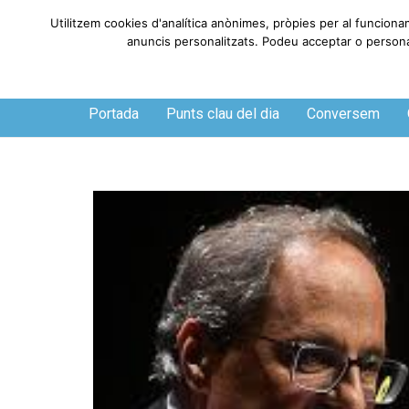
Utilitzem cookies d'analítica anònimes, pròpies per al funciona
anuncis personalitzats. Podeu acceptar o personali
Dijous, 6 de agosto de 2026
Portada
Punts clau del dia
Conversem