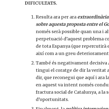
DIFICULTATS.
Resulta ara per ara
extraordinària
sobre aquesta proposta entre el Gov
només serà possible quan una i al
perpetuació d’aquest problema co
de tota Espanya (que repercutirà 
així com a un greu deteriorament 
També és negativament decisiva
tingui el coratge de dir la verita
dir, que reconegui que aquí i ara 
en aquest va intent només conduir
fractura social de Catalunya, a la 
d’oportunitats.
Finalment, la
política internacion