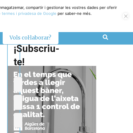
emmagatzemar, compartir i gestionar les vostres dades per oferir
 termes i privadesa de Google
per saber-ne més.
Vols col·laborar?
¡Subscriu-
te!