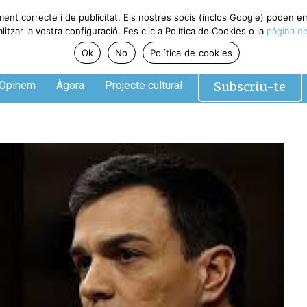
ment correcte i de publicitat. Els nostres socis (inclòs Google) poden 
tzar la vostra configuració. Fes clic a Política de Cookies o la
pàgina de
Ok
No
Política de cookies
Subscriu-te
Opinem
Àgora
Projecte cultural