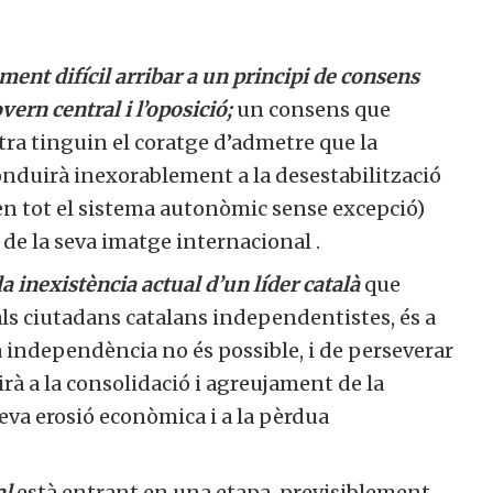
ment difícil
arribar a un principi de consens
ern central i l’oposició;
un consens que
tra tinguin el coratge d’admetre que la
nduirà inexorablement a la desestabilització
en tot el sistema autonòmic sense excepció)
de la seva imatge internacional .
la inexistència actual d’un líder català
que
t als ciutadans catalans independentistes, és a
la independència no és possible, i de perseverar
à a la consolidació i agreujament de la
seva erosió econòmica i a la pèrdua
al
està entrant en una etapa, previsiblement