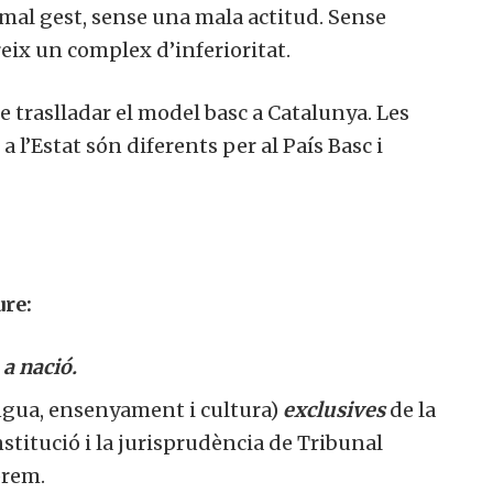
mal gest, sense una mala actitud.
Sense
eix un complex d’inferioritat.
de traslladar el model basc a Catalunya.
Les
 l’Estat són diferents per al País Basc i
ure:
a nació.
ngua, ensenyament i cultura)
exclusives
de la
nstitució i la jurisprudència de Tribunal
prem.