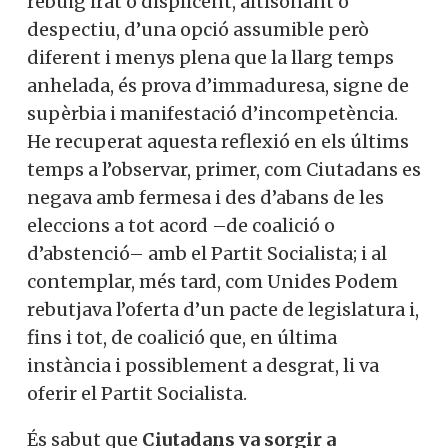
rebuig irat o displicent, altisonant o
despectiu, d’una opció assumible però
diferent i menys plena que la llarg temps
anhelada, és prova d’immaduresa, signe de
supèrbia i manifestació d’incompetència.
He recuperat aquesta reflexió en els últims
temps a l’observar, primer, com Ciutadans es
negava amb fermesa i des d’abans de les
elec­cions a tot acord –de coalició o
d’abstenció– amb el Partit Socialista; i al
contemplar, més tard, com Unides Podem
rebutjava l’oferta d’un pacte de legislatura i,
fins i tot, de coalició que, en última
instància i possiblement a desgrat, li va
oferir el Partit Socialista.
És sabut que
Ciutadans va sorgir a