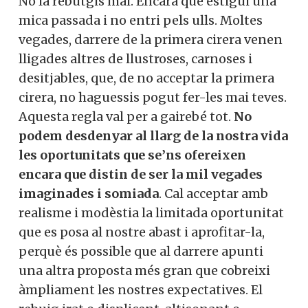
No la rebutgis mai. Encara que estigui una
mica passada i no entri pels ulls. Moltes
vegades, darrere de la primera cirera venen
lligades altres de llustroses, carnoses i
desitjables, que, de no acceptar la primera
cirera, no haguessis pogut fer-les mai teves.
Aquesta regla val per a gairebé tot.
No
podem desdenyar al llarg de la nostra vida
les oportunitats que se’ns ofereixen
encara que distin de ser la mil vegades
imaginades i somiada
. Cal acceptar amb
realisme i modèstia la limitada oportu­nitat
que es posa al nostre abast i aprofitar-la,
perquè és possible que al darrere apunti
una altra proposta més gran que cobreixi
àmpliament les nostres ­expectatives. El