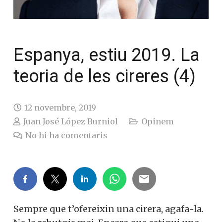
Espanya, estiu 2019. La
teoria de les cireres (4)
12 novembre, 2019
Juan José López Burniol
Opinem
No hi ha comentaris
Sempre que t’ofereixin una cirera, agafa-la.