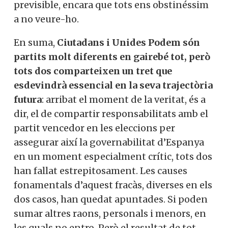
previsible, encara que tots ens obstinéssim
a no veure-ho.
En suma,
Ciutadans i Unides Podem són
partits molt diferents en gairebé tot, però
tots dos comparteixen un tret que
esdevindrà essen­cial en la seva trajectòria
futura
: arribat el moment de la veritat, és a
dir, el de compartir responsabilitats amb el
partit vencedor en les eleccions per
assegurar així la governabilitat d’Espanya
en un moment es­pecialment crític, tots dos
han fallat estrepitosament. Les causes
fonamentals d’aquest fracàs, diverses en els
dos casos, han quedat apuntades. Si poden
sumar altres raons, personals i menors, en
les quals no entro. Però el resultat de tot