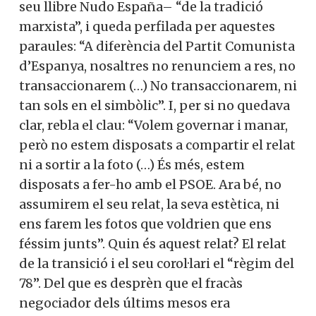
seu llibre Nudo España– “de la tradició
marxista”, i queda perfilada per aquestes
paraules: “A diferència del Partit Comunista
d’Espanya, nosaltres no renunciem a res, no
transaccionarem (…) No transac­cionarem, ni
tan sols en el simbòlic”. I, per si no quedava
clar, rebla el clau: “Volem governar i manar,
però no estem disposats a compartir el relat
ni a sortir a la foto (…) És més, estem
disposats a fer-ho amb el PSOE. Ara bé, no
assumirem el seu relat, la seva estètica, ni
ens farem les fotos que voldrien que ens
féssim junts”. Quin és aquest relat? El relat
de la transició i el seu corol·lari el “règim del
78”. Del que es desprèn que el fracàs
negociador dels últims mesos era