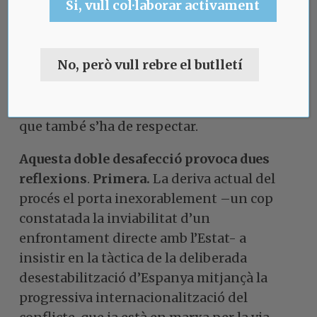
Si, vull col·laborar activament
comunicació públics catalans i per una
part dels privats… No entro tampoc en les
seves causes i justificacions, ni en la seva
No, però vull rebre el butlletí
extensió. Són molts els que la senten? Són
pocs? Tant es fa. En qualsevol cas, és un
sector de la població catalana. És un fet
que també s’ha de respectar.
Aquesta doble desafecció provoca dues
reflexions
.
Primera.
La deriva actual del
procés el porta inexorablement –un cop
constatada la inviabilitat d’un
enfrontament directe amb l’Estat- a
insistir en la tàctica de la deliberada
desestabilització d’Espanya mitjançà la
progressiva internacionalització del