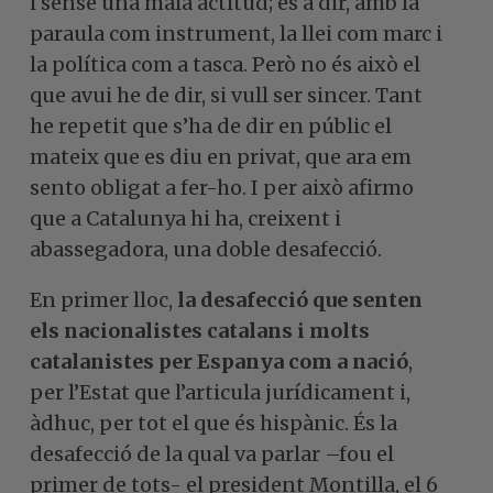
i sense una mala actitud; és a dir, amb la
paraula com instrument, la llei com marc i
la política com a tasca. Però no és això el
que avui he de dir, si vull ser sincer. Tant
he repetit que s’ha de dir en públic el
mateix que es diu en privat, que ara em
sento obligat a fer-ho. I per això afirmo
que a Catalunya hi ha, creixent i
abassegadora, una doble desafecció.
En primer lloc,
la desafecció que senten
els nacionalistes catalans i molts
catalanistes per Espanya com a nació
,
per l’Estat que l’articula jurídicament i,
àdhuc, per tot el que és hispànic. És la
desafecció de la qual va parlar –fou el
primer de tots- el president Montilla, el 6