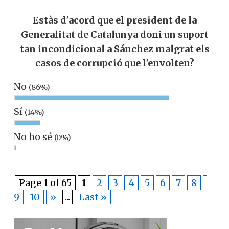
Estàs d'acord que el president de la
Generalitat de Catalunya doni un suport
tan incondicional a Sánchez malgrat els
casos de corrupció que l'envolten?
No
(86%)
Sí
(14%)
No ho sé
(0%)
Page 1 of 65
1
2
3
4
5
6
7
8
9
10
»
...
Last »