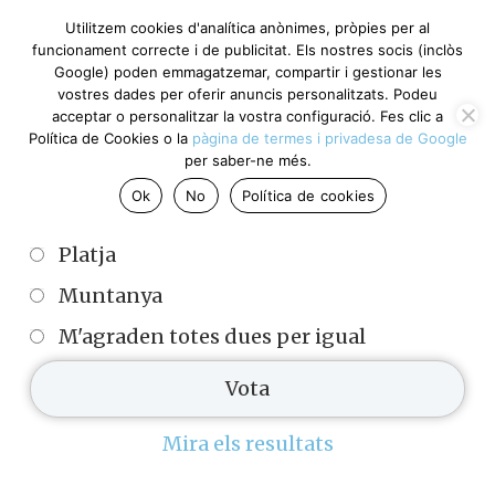
Utilitzem cookies d'analítica anònimes, pròpies per al
funcionament correcte i de publicitat. Els nostres socis (inclòs
Google) poden emmagatzemar, compartir i gestionar les
Enquesta actual
vostres dades per oferir anuncis personalitzats. Podeu
acceptar o personalitzar la vostra configuració. Fes clic a
Política de Cookies o la
pàgina de termes i privadesa de Google
per saber-ne més.
Per fer vacances, sou més de platja o de
Ok
No
Política de cookies
muntanya?
Platja
Muntanya
M'agraden totes dues per igual
Mira els resultats