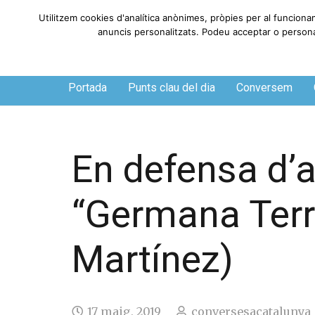
Utilitzem cookies d'analítica anònimes, pròpies per al funciona
anuncis personalitzats. Podeu acceptar o personali
Dissabte, 8 de agosto de 2026
Portada
Punts clau del dia
Conversem
En defensa d’
“Germana Terr
Martínez)
17 maig, 2019
conversesacatalunya