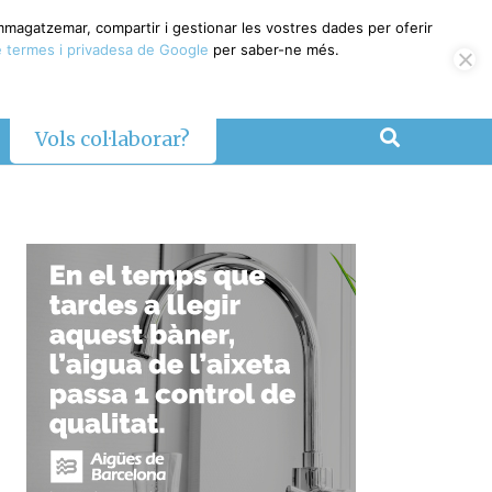
emmagatzemar, compartir i gestionar les vostres dades per oferir
 termes i privadesa de Google
per saber-ne més.
Vols col·laborar?