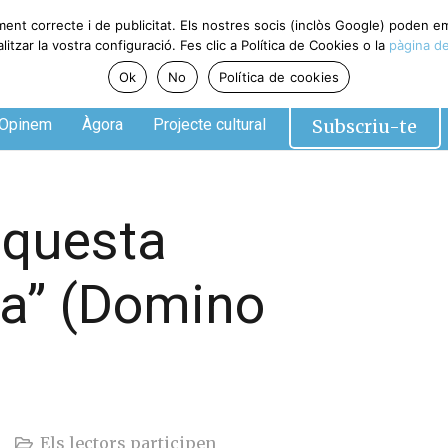
ment correcte i de publicitat. Els nostres socis (inclòs Google) poden 
tzar la vostra configuració. Fes clic a Política de Cookies o la
pàgina de
Ok
No
Política de cookies
Subscriu-te
Opinem
Àgora
Projecte cultural
aquesta
a” (Domino
Els lectors participen