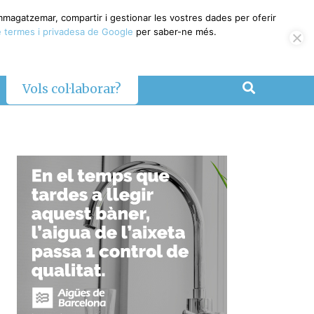
emmagatzemar, compartir i gestionar les vostres dades per oferir
 termes i privadesa de Google
per saber-ne més.
Vols col·laborar?