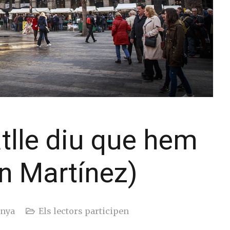
atlle diu que hem
ín Martínez)
unya
Els lectors participen