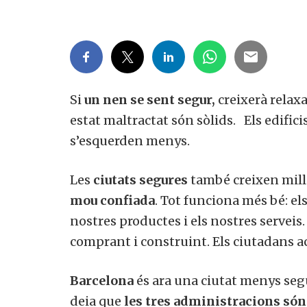
Si
un nen se sent segur,
creixerà relax
estat maltractat són sòlids. Els edifi
s’esquerden menys.
Les
ciutats segures
també creixen millo
mou confiada
. Tot funciona més bé: el
nostres productes i els nostres servei
comprant i construint. Els ciutadans a
Barcelona
és ara una ciutat menys segu
deia que
les tres administracions són