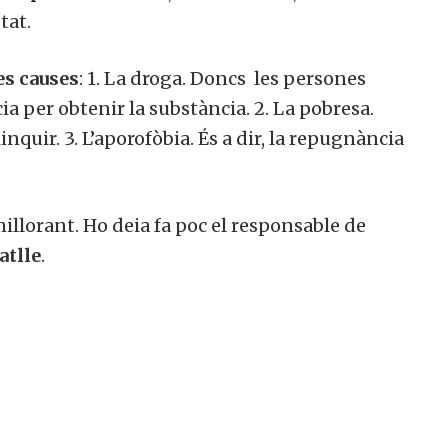
tat.
es causes
: 1. La droga. Doncs les persones
 per obtenir la substància. 2. La pobresa.
nquir. 3. L’aporofòbia. És a dir, la repugnància
llorant. Ho deia fa poc el responsable de
atlle
.