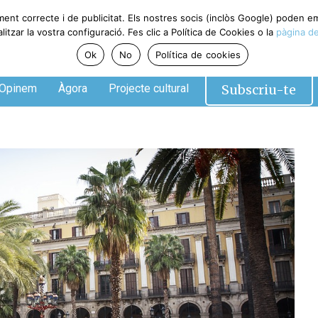
ment correcte i de publicitat. Els nostres socis (inclòs Google) poden 
tzar la vostra configuració. Fes clic a Política de Cookies o la
pàgina de
Ok
No
Política de cookies
Subscriu-te
Opinem
Àgora
Projecte cultural