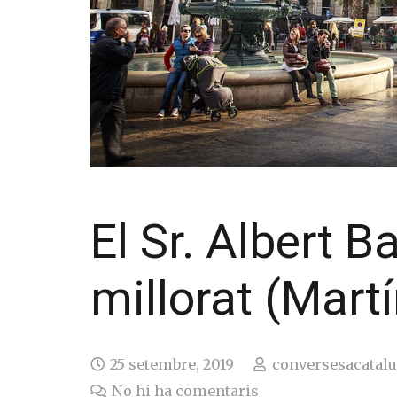
El Sr. Albert B
millorat (Mart
25 setembre, 2019
conversesacatal
No hi ha comentaris