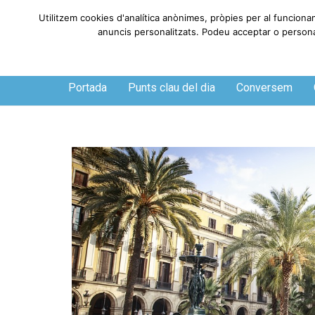
Utilitzem cookies d'analítica anònimes, pròpies per al funciona
anuncis personalitzats. Podeu acceptar o personali
Dijous, 6 de agosto de 2026
Portada
Punts clau del dia
Conversem