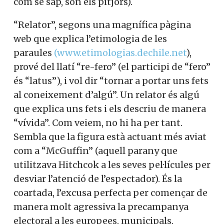
com se sap, són els pitjors).
“Relator”, segons una magnífica pàgina
web que explica l’etimologia de les
paraules
(www.etimologias.dechile.net
),
prové del llatí “re-fero” (el participi de “fero”
és “latus”), i vol dir “tornar a portar uns fets
al coneixement d’algú”. Un relator és algú
que explica uns fets i els descriu de manera
“vívida”. Com veiem, no hi ha per tant.
Sembla que la figura està actuant més aviat
com a “McGuffin” (aquell parany que
utilitzava Hitchcok a les seves pel·lícules per
desviar l’atenció de l’espectador). És la
coartada, l’excusa perfecta per començar de
manera molt agressiva la precampanya
electoral a les europees, municipals,