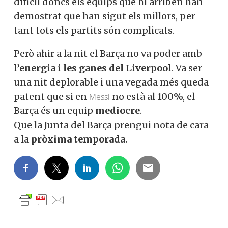
difícil doncs els equips que hi arriben han
demostrat que han sigut els millors, per
tant tots els partits són complicats.
Però ahir a la nit el Barça no va poder amb
l’energia i les ganes del Liverpool
. Va ser
una nit deplorable i una vegada més queda
patent que si en
no està al 100%, el
Messi
Barça és un equip
mediocre
.
Que la Junta del Barça prengui nota de cara
a la
pròxima temporada
.