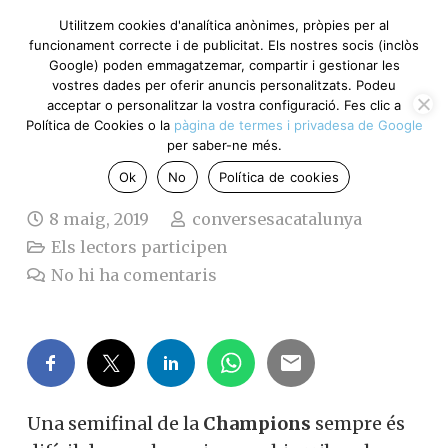
Utilitzem cookies d'analítica anònimes, pròpies per al
funcionament correcte i de publicitat. Els nostres socis (inclòs
Google) poden emmagatzemar, compartir i gestionar les
vostres dades per oferir anuncis personalitzats. Podeu
El Barça, una nit per
acceptar o personalitzar la vostra configuració. Fes clic a
Política de Cookies o la
pàgina de termes i privadesa de Google
oblidar (Enric Graupera)
per saber-ne més.
Ok
No
Política de cookies
8 maig, 2019
conversesacatalunya
Els lectors participen
No hi ha comentaris
Una semifinal de la
Champions
sempre és