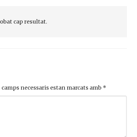
ull col·laborar
No, però vull re
ctivament
butlletí
obat cap resultat.
 camps necessaris estan marcats amb
*