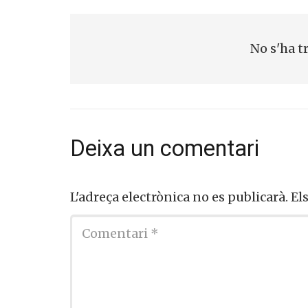
Si, v
a
No s'ha tr
Deixa un comentari
L'adreça electrònica no es publicarà.
Els