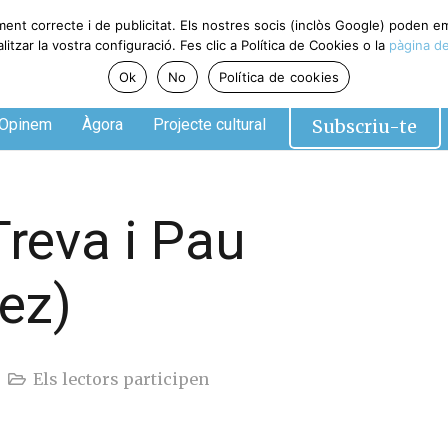
ent correcte i de publicitat. Els nostres socis (inclòs Google) poden em
zar la vostra configuració. Fes clic a Política de Cookies o la
pàgina de 
Ok
No
Política de cookies
Subscriu-te
pinem
Àgora
Projecte cultural
Treva i Pau
ez)
Els lectors participen