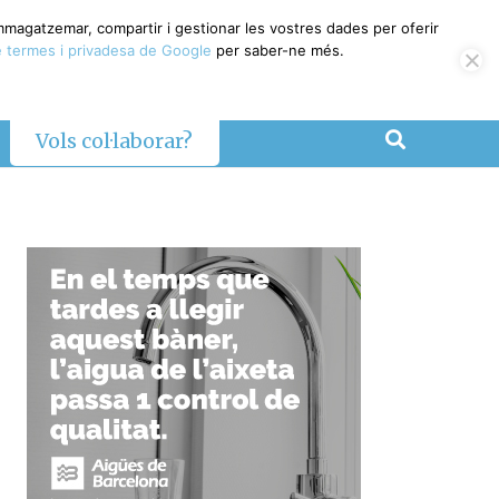
magatzemar, compartir i gestionar les vostres dades per oferir
termes i privadesa de Google
per saber-ne més.
Vols col·laborar?