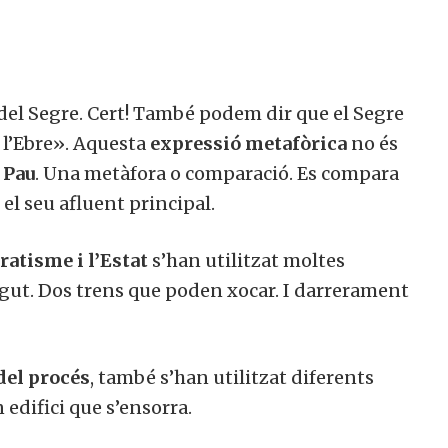
del Segre. Cert! També podem dir que el Segre
 l’Ebre». Aquesta
expressió metafòrica
no és
 Pau
. Una metàfora o comparació. Es compara
el seu afluent principal.
atisme i l’Estat
s’han utilitzat moltes
t. Dos trens que poden xocar. I darrerament
del procés
, també s’han utilitzat diferents
edifici que s’ensorra.