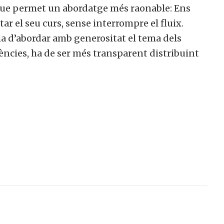
a que permet un abordatge més raonable: Ens
r el seu curs, sense interrompre el fluix.
ha d’abordar amb generositat el tema dels
ncies, ha de ser més transparent distribuint
col·laborar a Converses a Cata
Et convidem a participar i ser un
membre actiu de la nostra comunitat.