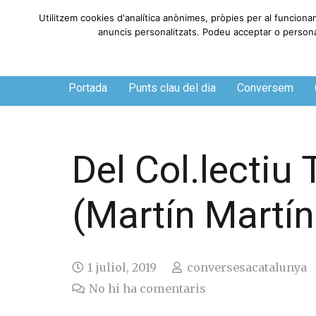
Utilitzem cookies d'analítica anònimes, pròpies per al funcionam
anuncis personalitzats. Podeu acceptar o personalit
Dijous, 6 de agosto de 2026
Portada
Punts clau del dia
Conversem
O
Del Col.lectiu 
(Martín Martín
1 juliol, 2019
conversesacatalunya
No hi ha comentaris