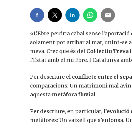
«L’Ebre perdria cabal sense l’aportació 
solament pot arribar al mar, unint-se a
meva. Crec que és del
Col·lectiu Treva i
l’Estat amb el riu Ebre. I Catalunya amb 
Per descriure el
conflicte entre el separ
comparacions: Un matrimoni mal avingu
aquesta
metàfora fluvial
.
Per descriure, en particular,
l’evolució 
metàfores: Un vaixell que s’enfonsa. Un 