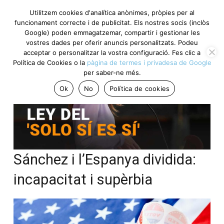
Utilitzem cookies d'analítica anònimes, pròpies per al
funcionament correcte i de publicitat. Els nostres socis (inclòs
Google) poden emmagatzemar, compartir i gestionar les
vostres dades per oferir anuncis personalitzats. Podeu
acceptar o personalitzar la vostra configuració. Fes clic a
Política de Cookies o la
pàgina de termes i privadesa de Google
per saber-ne més.
Ok
No
Política de cookies
Sánchez i l’Espanya dividida:
incapacitat i supèrbia