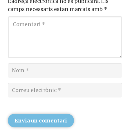
L'adreça electrònica no es publicarà.
Els
camps necessaris estan marcats amb
*
Envia un comentari