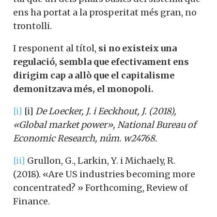
ens ha portat a la prosperitat més gran, no
trontolli.
I responent al títol,
si no existeix una
regulació, sembla que efectivament ens
dirigim cap a allò que el capitalisme
demonitzava més, el monopoli.
[i]
[i]
De Loecker, J. i Eeckhout, J. (2018),
«Global market power», National Bureau of
Economic Research, núm. w24768.
[ii]
Grullon, G., Larkin, Y. i Michaely, R.
(2018). «Are US industries becoming more
concentrated? » Forthcoming, Review of
Finance.