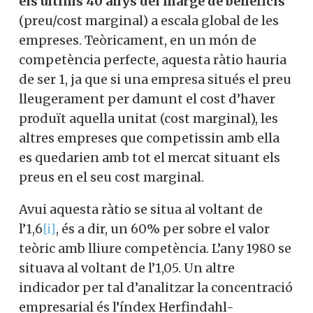
els últims 40 anys del marge de beneficis
(preu/cost marginal) a escala global de les
empreses. Teòricament, en un món de
competència perfecte, aquesta ràtio hauria
de ser 1, ja que si una empresa situés el preu
lleugerament per damunt el cost d’haver
produït aquella unitat (cost marginal), les
altres empreses que competissin amb ella
es quedarien amb tot el mercat situant els
preus en el seu cost marginal.
Avui aquesta ràtio se situa al voltant de
l’1,6
[i]
, és a dir, un 60% per sobre el valor
teòric amb lliure competència. L’any 1980 se
situava al voltant de l’1,05. Un altre
indicador per tal d’analitzar la concentració
empresarial és l’índex Herfindahl-