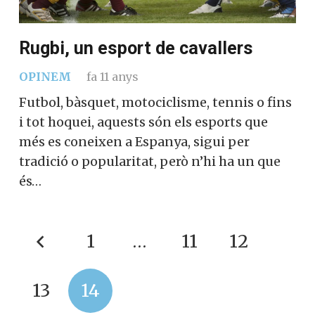
Rugbi, un esport de cavallers
OPINEM
fa 11 anys
Futbol, bàsquet, motociclisme, tennis o fins
i tot hoquei, aquests són els esports que
més es coneixen a Espanya, sigui per
tradició o popularitat, però n’hi ha un que
és…
1
…
11
12
13
14