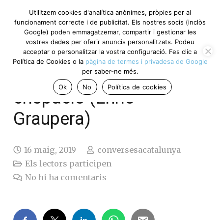
Utilitzem cookies d'analítica anònimes, pròpies per al
funcionament correcte i de publicitat. Els nostres socis (inclòs
Google) poden emmagatzemar, compartir i gestionar les
vostres dades per oferir anuncis personalitzats. Podeu
Adéu a la moderació i
acceptar o personalitzar la vostra configuració. Fes clic a
Política de Cookies o la
pàgina de termes i privadesa de Google
benvinguda de nou la
per saber-ne més.
Ok
No
Política de cookies
crispació (Enric
Graupera)
16 maig, 2019
conversesacatalunya
Els lectors participen
No hi ha comentaris